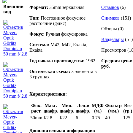
Внешний
Формат:
35mm зеркальная
Отзывов
(6)
вид
Тип:
Постоянное фокусное
Снимков
(151)
расстояние (фикс)
Обзоры (0)
Фокус:
Ручная фокусировка
Владельцы
(51)
Система:
M42, M42, Exakta,
Exakta
Просмотров (1
Год начала производства:
1962
Средняя цена:
руб.
Оптическая схема:
3 элемента в
3 группах
Характеристики:
Фок.
Макс.
Мин.
Леп-в
МДФ
Фильтр
Вес
раст.
диафр.
диафр.
диафр.
(м.)
(мм.)
(гр.)
50mm
f/2.8
f/22
6
0.75
49
125
Дополнительная информация: