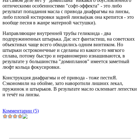
На самом деле нет у "домиплана" никакого обусловленного
оптическими особенностями "софт-эффекта" - это либо
результат попадания масла с привода диафрагмы на линзы,
либо плохой юстировки задней линзы(как она крепится - это
вообще песня в жанре матерной частушки).
Направляющие внутренней трубы геликоида - два
подпружиненных штырька. Дас ист фантастиш, на советских
объективах чаще всего обходились одним винтиком. Но
штырьки остроконечные и сделаны из какого-то мягкого
сплава, потому быстро и неравномерно изнашиваются, в
результате у большинства "домипланов" имеется заметный
люфт кольца фокусировки.
Конструкция диафрагмы и её привода - тоже пестнЯ.
Сэкономили на обойме, зато наворотили лишних лекал,
пружинок и штырьков. В результате масло склеивает лепестки
и течёт на линзы.
Комментарии (5)