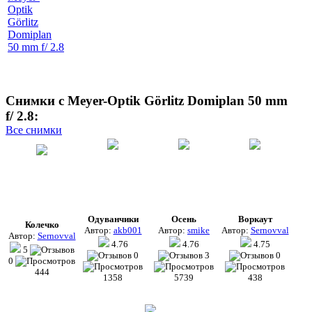
Снимки с Meyer-Optik Görlitz Domiplan 50 mm
f/ 2.8:
Все снимки
Одуванчики
Осень
Воркаут
Колечко
Автор:
akb001
Автор:
smike
Автор:
Sernovval
Автор:
Sernovval
4.76
4.76
4.75
5
0
3
0
0
444
1358
5739
438