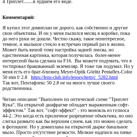
4 Триплет........в худшем его виде.
Комментарий:
Я купил этот домиплан не дорого, как собственно и другие
свои объективы. И он у меня пылился месяц в коробке, пока
до него руки не дошли. Честно скажу, такое неинтересное,
темное, и мыльное стекло я встречаю первый раз в жизни.
Может быть виной тому настройка задней линзы, но
едиственная картинка, которая получилась более-менее
интересной была сделана на F16. Вы можете подумать, что я
тестировал бракованный экземпляр. Я тоже так подумал. Но у
меня есть его брат-близнец Meyer-Optik Görlitz Pentaflex-Color
50 mm f/ 2.8
https://lens-club.info/lenses/item/c_5282.html
Так вот, Пентафлекс 50 2.8 не на много лучше своего
родственника.
Читаю описание "Выполнен по оптической схеме "Триплет
Кука". На открытой диафрагме обладает выраженным софт-
эффектом." Так вот. "софт-эффект" - это монокль из гелиоса
44-2. Это когда есть приличное разрешение объектива, но оно
слегка размыто как бы верхним слоем, как это можно сделать
в фотошопе. Но у домиплана на открытой дырке банальное
мыло. Просто отсутствие резкости. Мелкие надписи на пачке