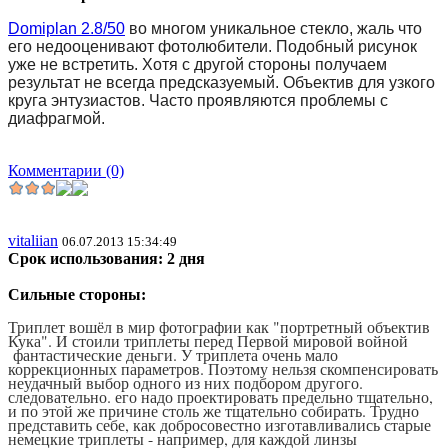
Domiplan 2.8/50
во многом уникальное стекло, жаль что
его недооценивают фотолюбители. Подобный рисунок
уже не встретить. Хотя с другой стороны получаем
результат не всегда предсказуемый. Объектив для узкого
круга энтузиастов. Часто проявляются проблемы с
диафрагмой.
Комментарии (0)
vitaliian
06.07.2013 15:34:49
Срок использования: 2 дня
Сильные стороны:
Триплет вошёл в мир фотографии как "портретный объектив
Кука". И стоили триплеты перед Первой мировой войной
фантастические деньги. У триплета очень мало
коррекционных параметров. Поэтому нельзя скомпенсировать
неудачный выбор одного из них подбором другого.
следовательно. его надо проектировать предельно тщательно,
и по этой же причине столь же тщательно собирать. Трудно
представить себе, как добросовестно изготавливались старые
немецкие триплеты - например, для каждой линзы