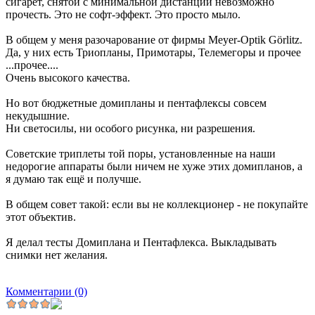
сигарет, снятой с минимальной дистанции невозможно
прочесть. Это не софт-эффект. Это просто мыло.
В общем у меня разочарование от фирмы Meyer-Optik Görlitz.
Да, у них есть Триопланы, Примотары, Телемегоры и прочее
...прочее....
Очень высокого качества.
Но вот бюджетные домипланы и пентафлексы совсем
некудышние.
Ни светосилы, ни особого рисунка, ни разрешения.
Советские триплеты той поры, установленные на наши
недорогие аппараты были ничем не хуже этих домипланов, а
я думаю так ещё и получше.
В общем совет такой: если вы не коллекционер - не покупайте
этот объектив.
Я делал тесты Домиплана и Пентафлекса. Выкладывать
снимки нет желания.
Комментарии (0)