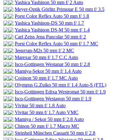
Yashica Yashinon 50 mm f/ 2 Auto
Meyer-Optik Görlitz Primotar E 50 mm f/ 3.5
Porst Color Reflex Auto 50 mm f/ 1.8
Yashica Yashinon-DS 50 mm f/ 1.7
Yashica Yashinon DS-M 50 mm f/ 1.4
Carl Zeiss Jena Pancolar 50 mm f/ 2
Porst Color Reflex Auto 50 mm f/ 1.7 MC
Зенитар-М2s 50 mm f/ 2 MC
Marexar 50 mm f/ 1.7 C.C Auto
Isco-Gottingen Westanar 50 mm f/ 2.8
Mamiya-Sekor 50 mm f/ 1.4 Auto
Cosinon 50 mm f/ 1.7 MC Auto
Olympus G.Zuiko 50 mm f/ 1.4 Auto-S (FTL)
Isco-Gottingen Edixa Westromat 50 mm f/ 1.9
Isco-Gottingen Westagon 50 mm f/ 1.9
Vivitar 50 mm f/ 1.8 Auto
Vivitar 50 mm f/ 1.7 Auto VMC
Mamiya / Sekor 50 mm f/ 2.8 Auto
Chinon 50 mm f/ 1.7 Macro MC
Steinheil München Cassarit 50 mm f/ 2.8
Isco-Gottingen Edixa-Westanar 50 mm f/ 2.8