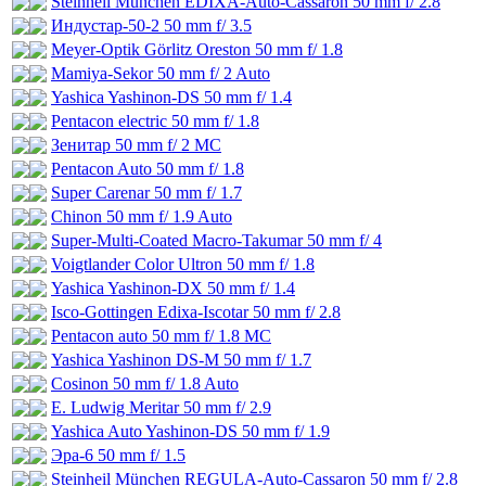
Steinheil München EDIXA-Auto-Cassaron 50 mm f/ 2.8
Индустар-50-2 50 mm f/ 3.5
Meyer-Optik Görlitz Oreston 50 mm f/ 1.8
Mamiya-Sekor 50 mm f/ 2 Auto
Yashica Yashinon-DS 50 mm f/ 1.4
Pentacon electric 50 mm f/ 1.8
Зенитар 50 mm f/ 2 МС
Pentacon Auto 50 mm f/ 1.8
Super Carenar 50 mm f/ 1.7
Chinon 50 mm f/ 1.9 Auto
Super-Multi-Coated Macro-Takumar 50 mm f/ 4
Voigtlander Color Ultron 50 mm f/ 1.8
Yashica Yashinon-DX 50 mm f/ 1.4
Isco-Gottingen Edixa-Iscotar 50 mm f/ 2.8
Pentacon auto 50 mm f/ 1.8 MC
Yashica Yashinon DS-M 50 mm f/ 1.7
Cosinon 50 mm f/ 1.8 Auto
E. Ludwig Meritar 50 mm f/ 2.9
Yashica Auto Yashinon-DS 50 mm f/ 1.9
Эра-6 50 mm f/ 1.5
Steinheil München REGULA-Auto-Cassaron 50 mm f/ 2.8