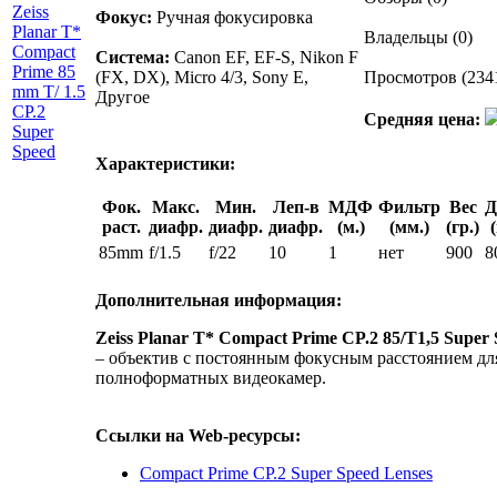
Фокус:
Ручная фокусировка
Владельцы (0)
Система:
Canon EF, EF-S, Nikon F
(FX, DX), Micro 4/3, Sony E,
Просмотров (234
Другое
Средняя цена:
Характеристики:
Фок.
Макс.
Мин.
Леп-в
МДФ
Фильтр
Вес
Д
раст.
диафр.
диафр.
диафр.
(м.)
(мм.)
(гр.)
85mm
f/1.5
f/22
10
1
нет
900
8
Дополнительная информация:
Zeiss Planar T* Compact Prime CP.2 85/T1,5 Super
– объектив с постоянным фокусным расстоянием дл
полноформатных видеокамер.
Ссылки на Web-ресурсы:
Compact Prime CP.2 Super Speed Lenses