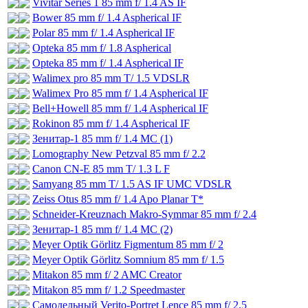
Vivitar Series 1 85 mm f/ 1.4 AS IF
Bower 85 mm f/ 1.4 Aspherical IF
Polar 85 mm f/ 1.4 Aspherical IF
Opteka 85 mm f/ 1.8 Aspherical
Opteka 85 mm f/ 1.4 Aspherical IF
Walimex pro 85 mm T/ 1.5 VDSLR
Walimex Pro 85 mm f/ 1.4 Aspherical IF
Bell+Howell 85 mm f/ 1.4 Aspherical IF
Rokinon 85 mm f/ 1.4 Aspherical IF
Зенитар-1 85 mm f/ 1.4 MC (1)
Lomography New Petzval 85 mm f/ 2.2
Canon CN-E 85 mm T/ 1.3 L F
Samyang 85 mm T/ 1.5 AS IF UMC VDSLR
Zeiss Otus 85 mm f/ 1.4 Apo Planar T*
Schneider-Kreuznach Makro-Symmar 85 mm f/ 2.4
Зенитар-1 85 mm f/ 1.4 МС (2)
Meyer Optik Görlitz Figmentum 85 mm f/ 2
Meyer Optik Görlitz Somnium 85 mm f/ 1.5
Mitakon 85 mm f/ 2 AMC Creator
Mitakon 85 mm f/ 1.2 Speedmaster
Самодельный Verito-Portret Lencе 85 mm f/ 2.5