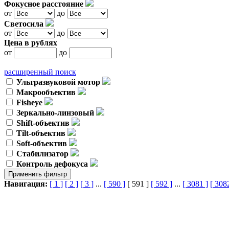
Фокусное расстояние
от
до
Светосила
от
до
Цена в рублях
от
до
расширенный поиск
Ультразвуковой мотор
Макрообъектив
Fisheye
Зеркально-линзовый
Shift-объектив
Tilt-объектив
Soft-объектив
Стабилизатор
Контроль дефокуса
Навигация:
[ 1 ]
[ 2 ]
[ 3 ]
...
[ 590 ]
[ 591 ]
[ 592 ]
...
[ 3081 ]
[ 308