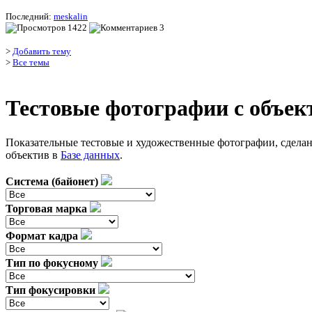
Последний:
meskalin
1422
3
>
Добавить тему
>
Все темы
Тестовые фотографии с объект
Показательные тестовые и художественные фотографии, сдела
объектив в
Базе данных
.
Система (байонет)
Торговая марка
Формат кадра
Тип по фокусному
Тип фокусировки