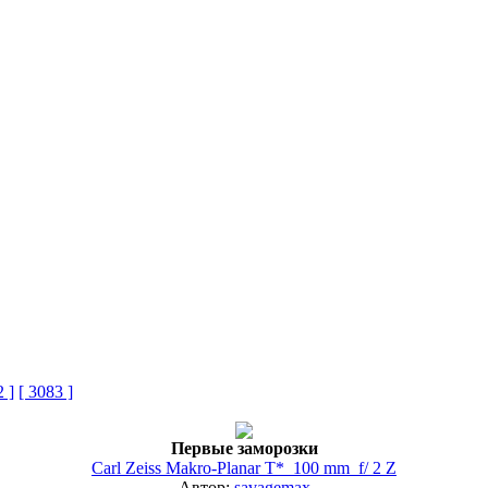
2 ]
[ 3083 ]
Первые заморозки
Carl Zeiss Makro-Planar T* 100 mm f/ 2 Z
Автор:
savagemax