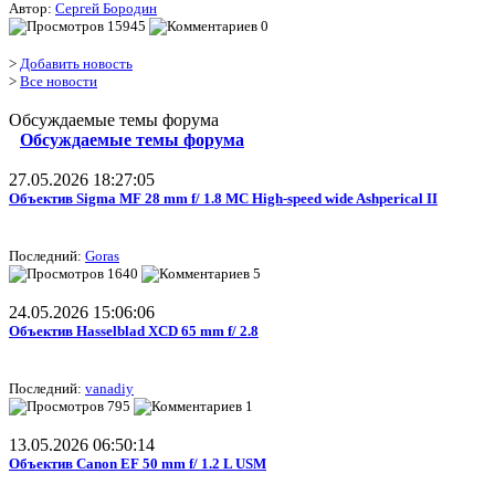
Автор:
Сергей Бородин
15945
0
>
Добавить новость
>
Все новости
Обсуждаемые темы форума
Обсуждаемые темы форума
27.05.2026 18:27:05
Объектив Sigma MF 28 mm f/ 1.8 MC High-speed wide Ashperical II
Последний:
Goras
1640
5
24.05.2026 15:06:06
Объектив Hasselblad XCD 65 mm f/ 2.8
Последний:
vanadiy
795
1
13.05.2026 06:50:14
Объектив Canon EF 50 mm f/ 1.2 L USM