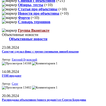
Снимки с объективов
(+21)
Обзоры, тесты
(+10)
Статьи про объективы
(+10)
Новости про объективы
(+10)
Форум
(+10)
Словарь терминов
Группа Вконтакте
Объективные новости
Объективные новости
23.08.2024
Самсунг сделал фикс с тремя сменными линзоблоками
Автор:
Евгений Буковский
14168
1
14.08.2024
ГОИ продают
Автор:
Серг
13402
1
20.06.2024
Распродажа объективов (много редких) от Сергея Бородина