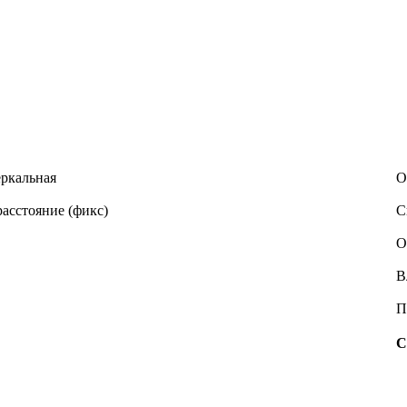
ркальная
О
асстояние (фикс)
С
О
В
П
С