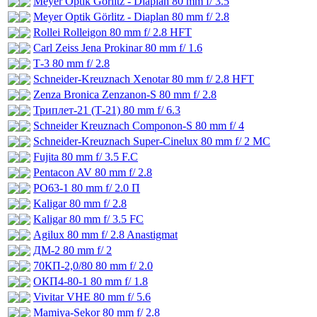
Meyer Optik Görlitz - Diaplan 80 mm f/ 3.5
Meyer Optik Görlitz - Diaplan 80 mm f/ 2.8
Rollei Rolleigon 80 mm f/ 2.8 HFT
Carl Zeiss Jena Prokinar 80 mm f/ 1.6
Т-3 80 mm f/ 2.8
Schneider-Kreuznach Xenotar 80 mm f/ 2.8 HFT
Zenza Bronica Zenzanon-S 80 mm f/ 2.8
Триплет-21 (Т-21) 80 mm f/ 6.3
Schneider Kreuznach Componon-S 80 mm f/ 4
Schneider-Kreuznach Super-Cinelux 80 mm f/ 2 MC
Fujita 80 mm f/ 3.5 F.C
Pentacon AV 80 mm f/ 2.8
РО63-1 80 mm f/ 2.0 П
Kaligar 80 mm f/ 2.8
Kaligar 80 mm f/ 3.5 FC
Agilux 80 mm f/ 2.8 Anastigmat
ДМ-2 80 mm f/ 2
70КП-2,0/80 80 mm f/ 2.0
ОКП4-80-1 80 mm f/ 1.8
Vivitar VHE 80 mm f/ 5.6
Mamiya-Sekor 80 mm f/ 2.8