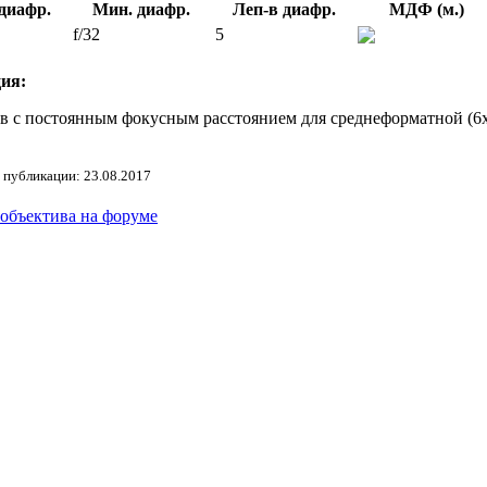
диафр.
Мин. диафр.
Леп-в диафр.
МДФ (м.)
f/32
5
ия:
в с постоянным фокусным расстоянием для среднеформатной (6х6
 публикации: 23.08.2017
 объектива на форуме