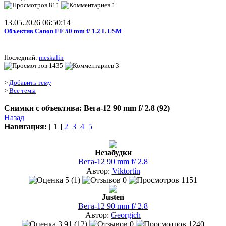
811
1
13.05.2026 06:50:14
Объектив Canon EF 50 mm f/ 1.2 L USM
Последний:
meskalin
1435
3
>
Добавить тему
>
Все темы
Снимки с объектива: Вега-12 90 mm f/ 2.8 (92)
Назад
Навигация:
[ 1 ]
2
3
4
5
Незабудки
Вега-12 90 mm f/ 2.8
Автор:
Viktortin
5 (1)
0
1151
Justen
Вега-12 90 mm f/ 2.8
Автор:
Georgich
3.91 (12)
0
1240