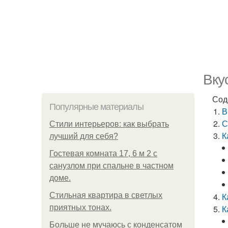
Вку
Сод
Популярные материалы
В
С
Стили интерьеров: как выбрать
К
лучший для себя?
Гостевая комната 17, 6 м 2 с
санузлом при спальне в частном
доме.
Стильная квартира в светлых
К
приятных тонах.
К
Больше не мучаюсь с конденсатом