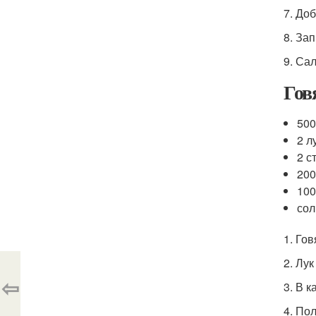
7. Доб
8. За
9. Са
Гов
500
2 л
2 с
200
100
сол
1. Го
2. Лу
⇦
3. В 
4. По