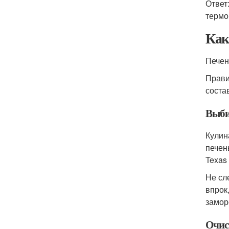
Ответ
термо
Как
Печен
Прави
соста
Выби
Кулин
печен
Texas
Не сл
впрок
замор
Очис