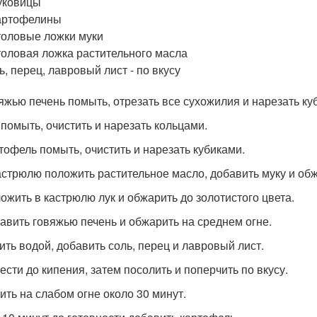
уковицы
артофелины
толовые ложки муки
толовая ложка растительного масла
ь, перец, лавровый лист - по вкусу
вяжью печень помыть, отрезать все сухожилия и нарезать ку
к помыть, очистить и нарезать кольцами.
ртофель помыть, очистить и нарезать кубиками.
кастрюлю положить растительное масло, добавить муку и обж
ложить в кастрюлю лук и обжарить до золотистого цвета.
бавить говяжью печень и обжарить на среднем огне.
лить водой, добавить соль, перец и лавровый лист.
вести до кипения, затем посолить и поперчить по вкусу.
рить на слабом огне около 30 минут.