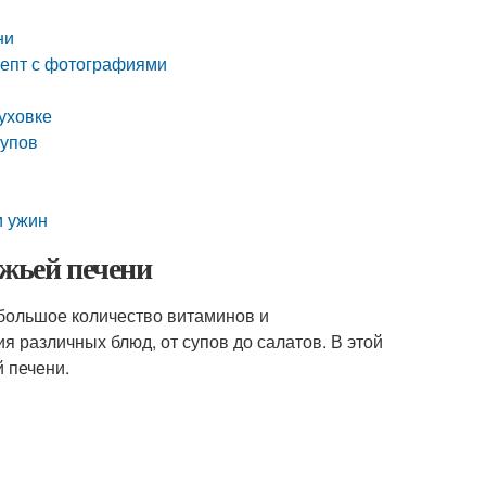
ни
цепт с фотографиями
уховке
супов
и ужин
яжьей печени
 большое количество витаминов и
 различных блюд, от супов до салатов. В этой
 печени.