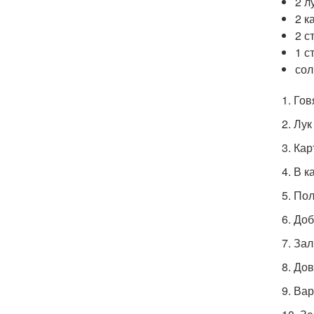
2 л
2 к
2 с
1 с
сол
1. Го
2. Лу
3. Ка
4. В 
5. По
6. До
7. За
8. До
9. Ва