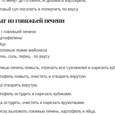
а 10 минут до готовности добавить картофель.
отовый суп посолить и поперчить по вкусу.
ат из говяжьей печени
 г говяжьей печени
артофелины
йца
толовые ложки майонеза
ень, соль, перец - по вкусу
вяжью печень помыть, отрезать все сухожилия и нарезать ку
ртофель помыть, очистить и отварить вкрутую.
ца отварить вкрутую.
ртофель остудить и нарезать кубиками.
ца остудить, очистить и нарезать кружочками.
миску выложить говяжью печень, картофель и яйца.