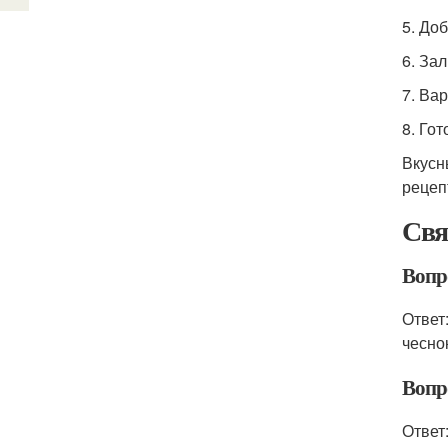
5. До
6. За
7. Ва
8. Го
Вкусн
рецеп
Свя
Вопр
Ответ
чесно
Вопр
Ответ