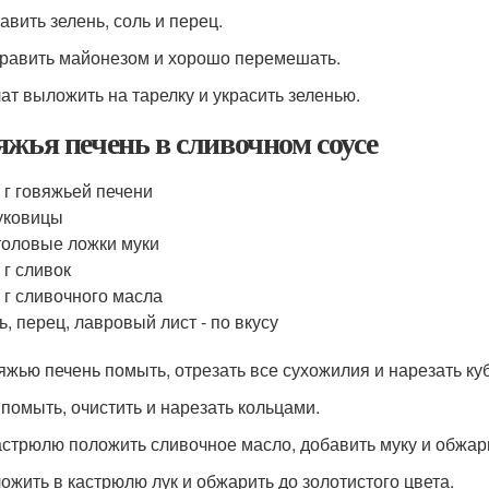
авить зелень, соль и перец.
править майонезом и хорошо перемешать.
лат выложить на тарелку и украсить зеленью.
яжья печень в сливочном соусе
 г говяжьей печени
уковицы
толовые ложки муки
 г сливок
 г сливочного масла
ь, перец, лавровый лист - по вкусу
вяжью печень помыть, отрезать все сухожилия и нарезать ку
к помыть, очистить и нарезать кольцами.
кастрюлю положить сливочное масло, добавить муку и обжар
ложить в кастрюлю лук и обжарить до золотистого цвета.