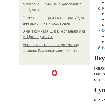
в погребе. Причины образования
К
конденсата
Полезные вещи из канистры. Идеи
для практичных садоводов
М
3 на 4 комната. Дизайн спальни 9 кв
м. Цвет и дизайн.
Установка отлива на цоколь под
К
сайдинг. Классификация видов
Вку
Говяж
микро
стать
Суп
1 к