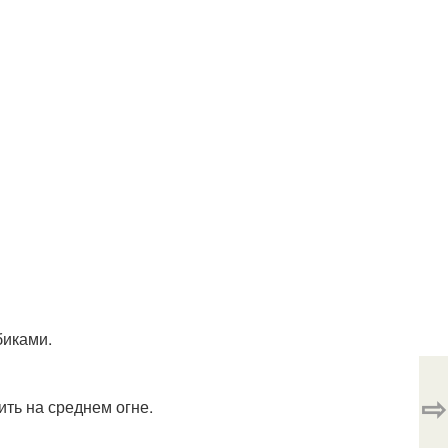
биками.
⇨
ить на среднем огне.