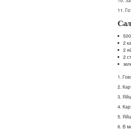
10. З
11. Г
Сал
500
2 к
2 я
2 с
зел
1. Го
2. Ка
3. Яй
4. Ка
5. Яй
6. В 