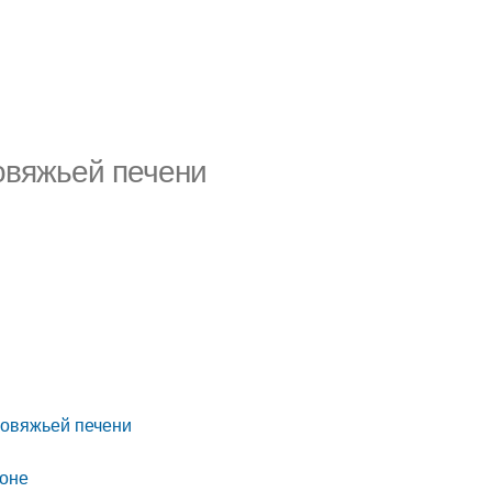
овяжьей печени
говяжьей печени
ьоне