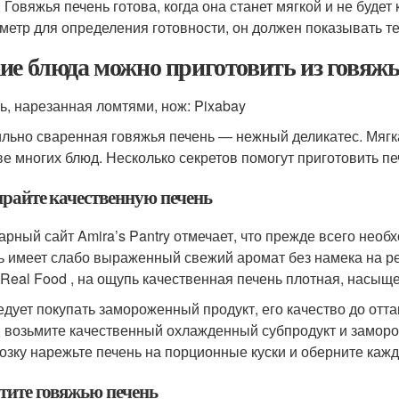
: Говяжья печень готова, когда она станет мягкой и не буде
метр для определения готовности, он должен показывать те
ие блюда можно приготовить из говяжь
ь, нарезанная ломтями, нож: Pixabay
льно сваренная говяжья печень — нежный деликатес. Мягка
ве многих блюд. Несколько секретов помогут приготовить пе
райте качественную печень
арный сайт Amira’s Pantry отмечает, что прежде всего нео
ь имеет слабо выраженный свежий аромат без намека на рез
 Real Food , на ощупь качественная печень плотная, насыщ
едует покупать замороженный продукт, его качество до отт
, возьмите качественный охлажденный субпродукт и заморо
озку нарежьте печень на порционные куски и оберните каж
тите говяжью печень