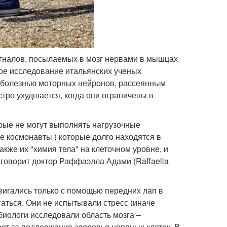
игналов, посылаемых в мозг нервами в мышцах
овое исследование итальянских ученых
с болезнью моторных нейронов, рассеянным
тро ухудшается, когда они ограничены в
рые не могут выполнять нагрузочные
е космонавты ( которые долго находятся в
акже их "химия тела" на клеточном уровне, и
 говорит доктор Раффаэлла Адами (Raffaella
вигались только с помощью передних лап в
аться. Они не испытывали стресс (иначе
биологи исследовали область мозга –
ет за поддержание здоровья нервных клеток. В