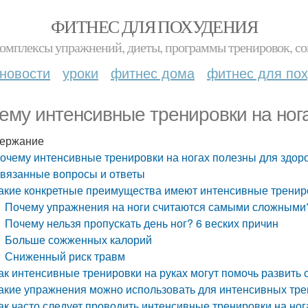
ФИТНЕС ДЛЯ ПОХУДЕНИЯ
комплексы упражнений, диеты, программы тренировок, со
новости
уроки
фитнес дома
фитнес для по
ему интенсивные тренировки на ног
ержание
очему интенсивные тренировки на ногах полезны для здор
вязанные вопросы и ответы
акие конкретные преимущества имеют интенсивные трениро
Почему упражнения на ноги считаются самыми сложными
Почему нельзя пропускать день ног? 6 веских причин
Больше сожженных калорий
Сниженный риск травм
ак интенсивные тренировки на руках могут помочь развить с
акие упражнения можно использовать для интенсивных тре
ак часто следует проводить интенсивные тренировки на ног