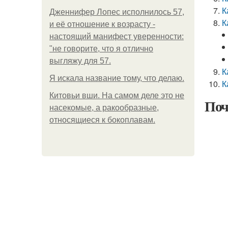
К
Дженнифер Лопес исполнилось 57,
К
и её отношение к возрасту -
настоящий манифест уверенности:
"не говорите, что я отлично
выгляжу для 57.
К
Я искала название тому, что делаю.
К
Китовьи вши. На самом деле это не
Поч
насекомые, а ракообразные,
относящиеся к бокоплавам.