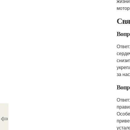
жизни
мотор
Свя
Вопр
Ответ
серде
снизи
укреп
за на
Вопр
Ответ
прави
Особе
⇦
приве
устал