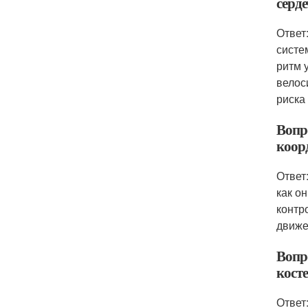
серд
Ответ
систе
ритм 
велос
риска
Вопр
коор
Ответ
как о
контр
движе
Вопр
кост
Ответ