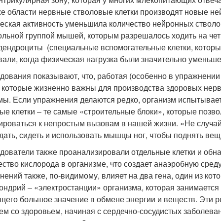
же области нервные стволовые клетки производят новые не
еская активность уменьшила количество нейронных стволов
ольной группой мышей, которым разрешалось ходить на четы
дендроциты (специальные вспомогательные клетки, которы
вали, когда физическая нагрузка были значительно уменьше
дования показывают, что, работая (особенно в упражнени
, которые жизненно важны для производства здоровых нерв
мы. Если упражнения делаются редко, организм испытывает
ые клетки – те самые «строительные блоки», которые позво
ироваться к непростым вызовам в нашей жизни. «Не случай
дать, сидеть и использовать мышцы ног, чтобы поднять вещи
дователи также проанализировали отдельные клетки и обн
ество кислорода в организме, что создает анаэробную сре
нений также, по-видимому, влияет на два гена, один из ко
ондрий – «электростанции» организма, которая занимается
щего большое значение в обмене энергии и веществ. Эти р
ем со здоровьем, начиная с сердечно-сосудистых заболеван