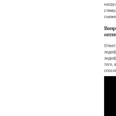
нагру
стиму
сниже
Вопр
опти
Ответ
эндоф
эндоф
того,
спосо