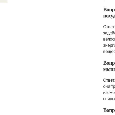
Вопр
поху
Ответ
задей
велос
энерг
вещес
Вопр
мышц
Ответ
они т
изоме
спины
Вопр