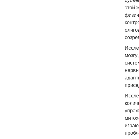
этой 
физич
контр
олиго
созре
Иссле
мозгу
систе
нервн
адапт
присе
Иссле
колич
упраж
митох
играю
пробл