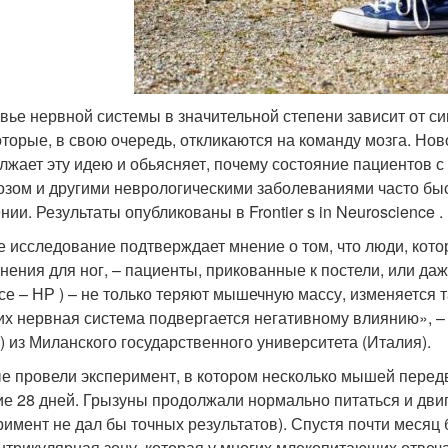
вье нервной системы в значительной степени зависит от с
которые, в свою очередь, откликаются на команду мозга. Н
лжает эту идею и обьясняет, почему состояние пациентов 
озом и другими неврологическими заболеваниями часто быс
ии. Результаты опубликованы в Frontier s in Neuroscience .
 исследование подтверждает мнение о том, что люди, кото
нения для ног, – пациенты, прикованные к постели, или даж
се – НР ) – не только теряют мышечную массу, изменяется т
их нервная система подвергается негативному влиянию», –
) из Миланского государственного университета (Италия).
е провели эксперимент, в котором несколько мышей перед
ие 28 дней. Грызуны продолжали нормально питаться и двиг
римент не дал бы точных результатов). Спустя почти месяц 
нтрикулярная зону, которая у многих млекопитающих отвеча