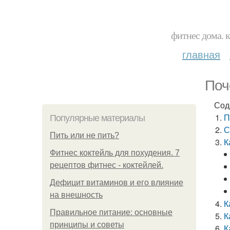
фитнес дома. 
главная
Поч
Сод
П
Популярные материалы
С
Пить или не пить?
К
Фитнес коктейль для похудения. 7
рецептов фитнес - коктейлей.
Дефицит витаминов и его влияние
на внешность
К
Правильное питание: основные
К
принципы и советы
К