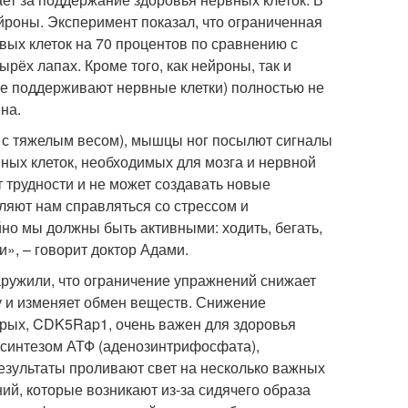
йроны. Эксперимент показал, что ограниченная
ых клеток на 70 процентов по сравнению с
рёх лапах. Кроме того, как нейроны, так и
е поддерживают нервные клетки) полностью не
на.
и с тяжелым весом), мышцы ног посылют сигналы
ных клеток, необходимых для мозга и нервной
 трудности и не может создавать новые
ляют нам справляться со стрессом и
но мы должны быть активными: ходить, бегать,
», – говорит доктор Адами.
аружили, что ограничение упражнений снижает
ду и изменяет обмен веществ. Снижение
торых, CDK5Rap1, очень важен для здоровья
 синтезом АТФ (аденозинтрифосфата),
езультаты проливают свет на несколько важных
ий, которые возникают из-за сидячего образа