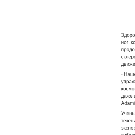
Здоро
ног, 
продо
склер
движен
«Наше
упраж
космо
даже 
Adami
Учены
течен
экспе
субве