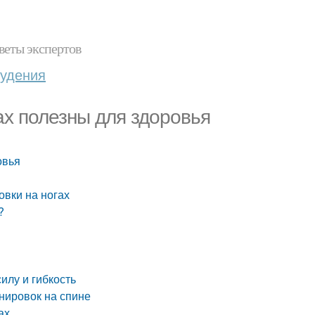
веты экспертов
худения
ах полезны для здоровья
овья
вки на ногах
?
илу и гибкость
нировок на спине
ах