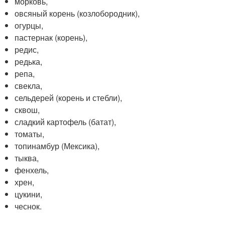
морковь,
овсяный корень (козлобородник),
огурцы,
пастернак (корень),
редис,
редька,
репа,
свекла,
сельдерей (корень и стебли),
сквош,
сладкий картофель (батат),
томаты,
топинамбур (Мексика),
тыква,
фенхель,
хрен,
цукини,
чеснок.