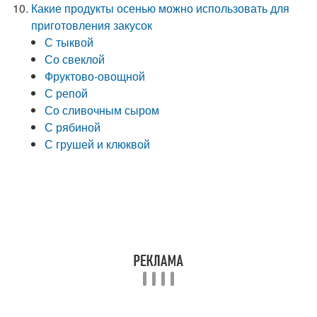
Какие продукты осенью можно использовать для
приготовления закусок
С тыквой
Со свеклой
Фруктово-овощной
С репой
Со сливочным сыром
С рябиной
С грушей и клюквой