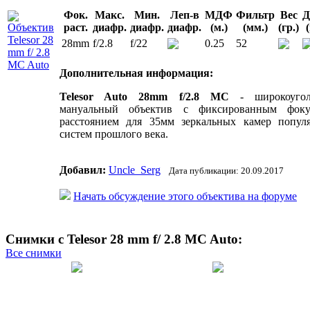
Фок.
Макс.
Мин.
Леп-в
МДФ
Фильтр
Вес
Д
раст.
диафр.
диафр.
диафр.
(м.)
(мм.)
(гр.)
28mm
f/2.8
f/22
0.25
52
Дополнительная информация:
Telesor Auto 28mm f/2.8 MC
- широкоугол
мануальный объектив с фиксированным фок
расстоянием для 35мм зеркальных камер попул
систем прошлого века.
Добавил:
Uncle_Serg
Дата публикации: 20.09.2017
Начать обсуждение этого объектива на форуме
Снимки с Telesor 28 mm f/ 2.8 MC Auto:
Все снимки