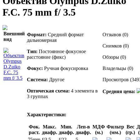
Объектив Olympus D.Zuiko
F.C. 75 mm f/ 3.5
Внешний
Формат:
Средний формат
Отзывов (0)
вид
дальномерная
Снимков (0)
Тип:
Постоянное фокусное
расстояние (фикс)
Обзоры (0)
Фокус:
Ручная фокусировка
Владельцы (0)
Система:
Другое
Просмотров (349
Оптическая схема:
4 элемента в
Средняя цена:
3 группах
Характеристики:
Фок.
Макс.
Мин.
Леп-в
МДФ
Фильтр
Вес
Д
раст.
диафр.
диафр.
диафр.
(м.)
(мм.)
(гр.)
75mm
f/3.5
f/22
5