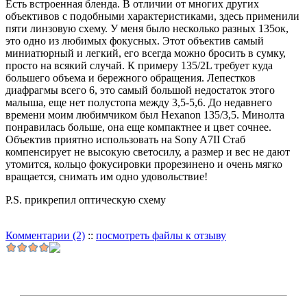
Есть встроенная бленда. В отличии от многих других
объективов с подобными характеристиками, здесь применили
пяти линзовую схему. У меня было несколько разных 135ок,
это одно из любимых фокусных. Этот объектив самый
миниатюрный и легкий, его всегда можно бросить в сумку,
просто на всякий случай. К примеру 135/2L требует куда
большего объема и бережного обращения. Лепестков
диафрагмы всего 6, это самый большой недостаток этого
малыша, еще нет полустопа между 3,5-5,6. До недавнего
времени моим любимчиком был Hexanon 135/3,5. Минолта
понравилась больше, она еще компактнее и цвет сочнее.
Объектив приятно использовать на Sony A7II Стаб
компенсирует не высокую светосилу, а размер и вес не дают
утомится, кольцо фокусировки прорезинено и очень мягко
вращается, снимать им одно удовольствие!
P.S. прикрепил оптическую схему
Комментарии (2)
::
посмотреть файлы к отзыву