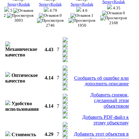
SergeyKodak
SergeyKodak
SergeyKodak
SergeyKodak
4.35
5
4.79
4.6
0
2
0
1
3093
2168
2746
1950
Механическое
4.43
7
качество
Оптическое
4.14
7
Сообщить об ошибке или
качество
дополнить описание
Добавить снимок,
сделанный этим
Удобство
4.14
7
объективом
использования
Добавить PDF-файл к
этому объективу
Добавить этот объектив в
4.29
7
Стоимость