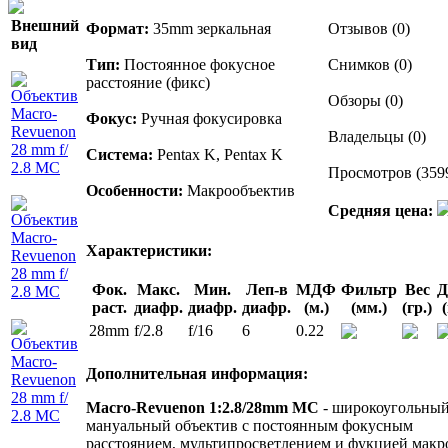
Внешний
Формат:
35mm зеркальная
Отзывов (0)
вид
Тип:
Постоянное фокусное
Снимков (0)
расстояние (фикс)
Обзоры (0)
Фокус:
Ручная фокусировка
Владельцы (0)
Система:
Pentax K, Pentax K
Просмотров (359
Особенности:
Макрообъектив
Средняя цена:
Характеристики:
Фок.
Макс.
Мин.
Леп-в
МДФ
Фильтр
Вес
Д
раст.
диафр.
диафр.
диафр.
(м.)
(мм.)
(гр.)
28mm
f/2.8
f/16
6
0.22
Дополнительная информация:
Macro-Revuenon 1:2.8/28mm MC
- широкоугольны
мануальный объектив с постоянным фокусным
расстоянием, мультипросветлением и фукцией макр