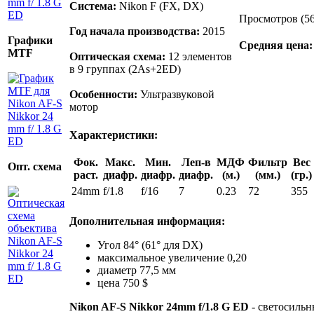
Система:
Nikon F (FX, DX)
Просмотров (5
Год начала производства:
2015
Графики
Средняя цена
MTF
Оптическая схема:
12 элементов
в 9 группах (2As+2ED)
Особенности:
Ультразвуковой
мотор
Характеристики:
Фок.
Макс.
Мин.
Леп-в
МДФ
Фильтр
Вес
Опт. схема
раст.
диафр.
диафр.
диафр.
(м.)
(мм.)
(гр.)
24mm
f/1.8
f/16
7
0.23
72
355
Дополнительная информация:
Угол 84° (61° для DX)
максимальное увеличение 0,20
диаметр 77,5 мм
цена 750 $
Nikon AF-S Nikkor 24mm f/1.8 G ED
- светосиль