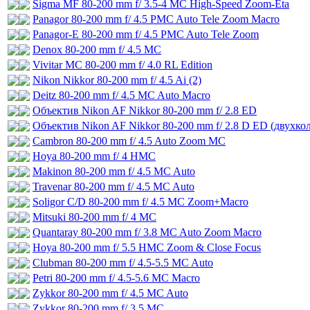
Sigma MF 80-200 mm f/ 3.5-4 MC High-Speed Zoom-Eta
Panagor 80-200 mm f/ 4.5 PMC Auto Tele Zoom Macro
Panagor-E 80-200 mm f/ 4.5 PMC Auto Tele Zoom
Denox 80-200 mm f/ 4.5 MC
Vivitar MC 80-200 mm f/ 4.0 RL Edition
Nikon Nikkor 80-200 mm f/ 4.5 Ai (2)
Deitz 80-200 mm f/ 4.5 MC Auto Macro
Объектив Nikon AF Nikkor 80-200 mm f/ 2.8 ED
Объектив Nikon AF Nikkor 80-200 mm f/ 2.8 D ED (двухко
Cambron 80-200 mm f/ 4.5 Auto Zoom MC
Hoya 80-200 mm f/ 4 HMC
Makinon 80-200 mm f/ 4.5 MC Auto
Travenar 80-200 mm f/ 4.5 MC Auto
Soligor C/D 80-200 mm f/ 4.5 MC Zoom+Macro
Mitsuki 80-200 mm f/ 4 MC
Quantaray 80-200 mm f/ 3.8 MC Auto Zoom Macro
Hoya 80-200 mm f/ 5.5 HMC Zoom & Close Focus
Clubman 80-200 mm f/ 4.5-5.5 MC Auto
Petri 80-200 mm f/ 4.5-5.6 MC Macro
Zykkor 80-200 mm f/ 4.5 MC Auto
Zykkor 80-200 mm f/ 3.5 MC