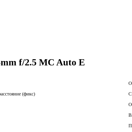
5mm f/2.5 MC Auto E
О
асстояние (фикс)
С
О
В
П