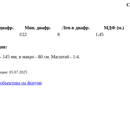
С
диафр.
Мин. диафр.
Леп-в диафр.
МДФ (м.)
f/22
8
1,45
ия:
45 мм, в макро - 80 см. Масштаб - 1:4.
ации: 05.07.2025
 объектива на форуме