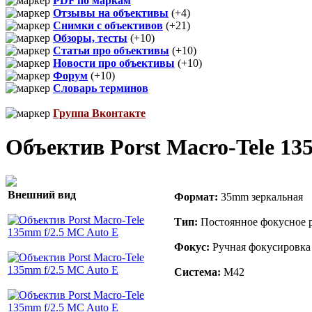
PDF по маркам
Отзывы на объективы
(+4)
Снимки с объективов
(+21)
Обзоры, тесты
(+10)
Статьи про объективы
(+10)
Новости про объективы
(+10)
Форум
(+10)
Словарь терминов
Группа Вконтакте
Объектив Porst Macro-Tele 13
Внешний вид
Формат:
35mm зеркальная
Тип:
Постоянное фокусное р
Фокус:
Ручная фокусировка
Система:
M42