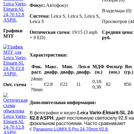
Фокус:
Автофокус
Владельцы (0)
Система:
Leica S, Leica S, Leica S,
Leica S
Просмотров (44
Графики
Оптическая схема:
19/15 (3 asph
Средняя цена:
MTF
+ 9 ED)
руб.
Характеристики:
Фок.
Макс.
Мин.
Леп-в
МДФ
Фильтр
Вес
раст.
диафр.
диафр.
диафр.
(м.)
(мм.)
(гр.)
24mm
0,18-
-
f/2.8
f/22
11
82
856
Опт. схема
0,38
70mm
Дополнительная информация:
В фотографии и видео
Leica
Vario-Elmarit-SL 24
f/2.8 ASPH.
дает постоянную светосилу f/2.8 н
фокальном расстоянии. Часто сравнивают
с
P
anasonic LUMIX S Pro 24-70mm f/2.8