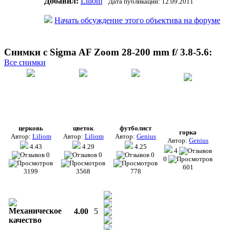
Добавил:
Liliom
Дата публикации: 12.09.2011
Начать обсуждение этого объектива на форуме
Снимки с Sigma AF Zoom 28-200 mm f/ 3.8-5.6:
Все снимки
церковь
цветок
футболист
горка
Автор:
Liliom
Автор:
Liliom
Автор:
Genius
Автор:
Genius
4.43
4.29
4.25
4
0
0
0
0
601
3199
3568
778
Механическое
4.00
5
качество