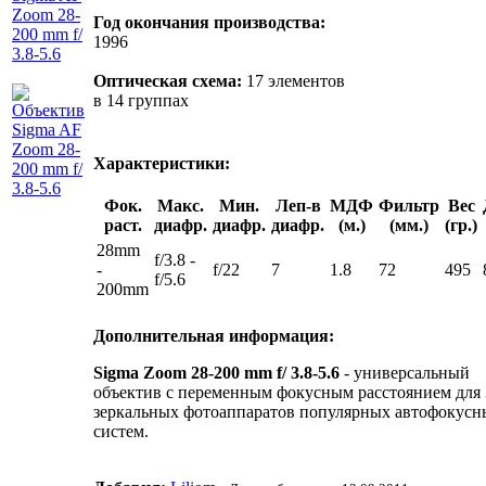
Год окончания производства:
1996
Оптическая схема:
17 элементов
в 14 группах
Характеристики:
Фок.
Макс.
Мин.
Леп-в
МДФ
Фильтр
Вес
раст.
диафр.
диафр.
диафр.
(м.)
(мм.)
(гр.)
28mm
f/3.8 -
-
f/22
7
1.8
72
495
f/5.6
200mm
Дополнительная информация:
Sigma Zoom 28-200 mm f/ 3.8-5.6
- универсальный
объектив с переменным фокусным расстоянием для
зеркальных фотоаппаратов популярных автофокусн
систем.