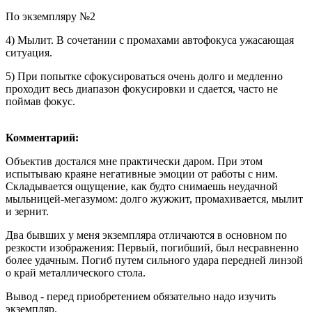
По экземпляру №2
4) Мылит. В сочетании с промахами автофокуса ужасающая
ситуация.
5) При попытке сфокусироваться очень долго и медленно
проходит весь диапазон фокусировки и сдается, часто не
поймав фокус.
Комментарий:
Объектив достался мне практически даром. При этом
испытываю краяне негативные эмоции от работы с ним.
Складывается ощущение, как будто снимаешь неудачной
мыльницей-мегазумом: долго жужжит, промахивается, мылит
и зернит.
Два бывших у меня экземпляра отличаются в основном по
резкости изображения: Первый, погибший, был несравненно
более удачным. Погиб путем сильного удара передней линзой
о край металлического стола.
Вывод - перед приобретением обязательно надо изучить
экземпляр.