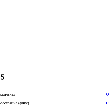
.5
ркальная
О
асстояние (фикс)
С