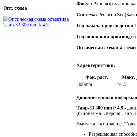
Фокус:
Ручная фокусировка
Опт. схема
Система:
Pentacon Six (Бай-
Год начала производства:
1
Год окончания производст
Оптическая схема:
4 элемен
Характеристики:
Фок. раст.
Макс. 
300mm
f/4.5
Дополнительная информац
Таир-33 300 mm f/ 4.5
- дли
(байонет «Б», версия Таир-3
Выпускался на заводе "Арсе
Разрешающая способнос