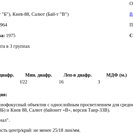
О
т "Б"), Киев-88, Салют (Бай-т "В")
В
964
П
ва:
1975
С
та в 3 группах
диафр.
Мин. диафр.
Леп-в диафр.
МДФ (м.)
f/22
16
3
ия:
ннофокусный объектив с однослойным просветлением для средне
3Б) и Киев 88, Салют (байонет «В», версия Таир-33В).
нал".
ть центр/край: не менее 25/18 лин/мм.