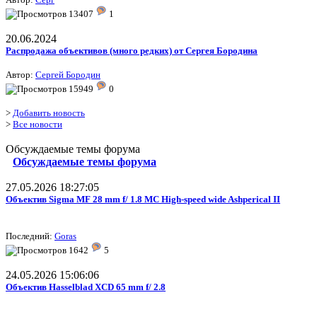
13407
1
20.06.2024
Распродажа объективов (много редких) от Сергея Бородина
Автор:
Сергей Бородин
15949
0
>
Добавить новость
>
Все новости
Обсуждаемые темы форума
Обсуждаемые темы форума
27.05.2026 18:27:05
Объектив Sigma MF 28 mm f/ 1.8 MC High-speed wide Ashperical II
Последний:
Goras
1642
5
24.05.2026 15:06:06
Объектив Hasselblad XCD 65 mm f/ 2.8