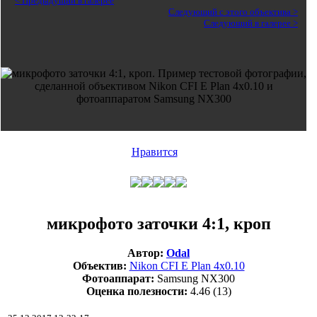
< Предыдущий в галерее
Следующий с этого объектива >
Следующий в галерее >
Нравится
микрофото заточки 4:1, кроп
Автор:
Odal
Объектив:
Nikon CFI E Plan 4х0.10
Фотоаппарат:
Samsung NX300
Оценка полезности:
4.46
(13)