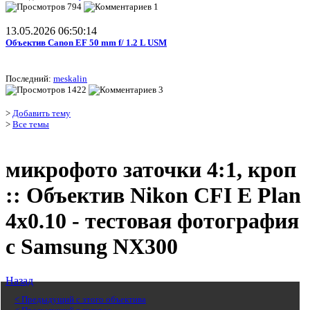
794
1
13.05.2026 06:50:14
Объектив Canon EF 50 mm f/ 1.2 L USM
Последний:
meskalin
1422
3
>
Добавить тему
>
Все темы
микрофото заточки 4:1, кроп
:: Объектив Nikon CFI E Plan
4х0.10 - тестовая фотография
c Samsung NX300
Назад
< Предыдущий с этого объектива