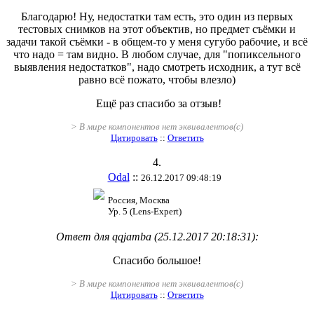
Благодарю! Ну, недостатки там есть, это один из первых
тестовых снимков на этот объектив, но предмет съёмки и
задачи такой съёмки - в общем-то у меня сугубо рабочие, и всё
что надо = там видно. В любом случае, для "попиксельного
выявления недостатков", надо смотреть исходник, а тут всё
равно всё пожато, чтобы влезло)
Ещё раз спасибо за отзыв!
> В мире компонентов нет эквивалентов(с)
Цитировать
::
Ответить
4.
Odal
::
26.12.2017 09:48:19
Россия, Москва
Ур. 5 (Lens-Expert)
Ответ для qqjamba (25.12.2017 20:18:31):
Спасибо большое!
> В мире компонентов нет эквивалентов(с)
Цитировать
::
Ответить