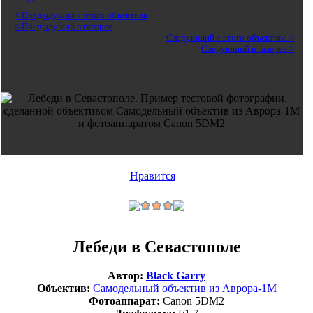
< Предыдущий с этого объектива
< Предыдущий в галерее
Следующий с этого объектива >
Следующий в галерее >
Нравится
Лебеди в Севастополе
Автор:
Black Garry
Объектив:
Самодельный объектив из Аврора-1М
Фотоаппарат:
Canon 5DM2