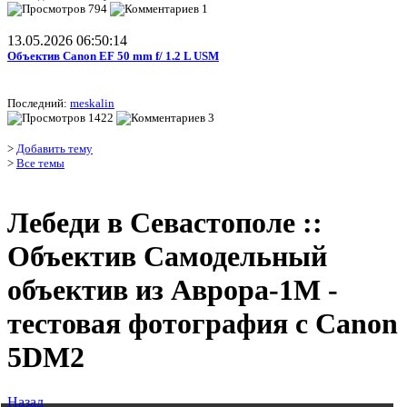
794
1
13.05.2026 06:50:14
Объектив Canon EF 50 mm f/ 1.2 L USM
Последний:
meskalin
1422
3
>
Добавить тему
>
Все темы
Лебеди в Севастополе ::
Объектив Самодельный
объектив из Аврора-1М -
тестовая фотография c Canon
5DM2
Назад